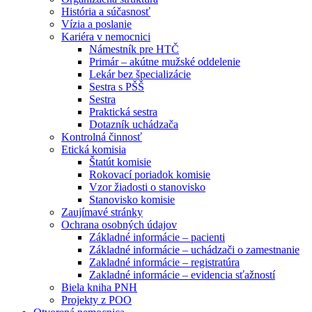
História a súčasnosť
Vízia a poslanie
Kariéra v nemocnici
Námestník pre HTČ
Primár – akútne mužské oddelenie
Lekár bez špecializácie
Sestra s PŠŠ
Sestra
Praktická sestra
Dotazník uchádzača
Kontrolná činnosť
Etická komisia
Štatút komisie
Rokovací poriadok komisie
Vzor žiadosti o stanovisko
Stanovisko komisie
Zaujímavé stránky
Ochrana osobných údajov
Základné informácie – pacienti
Základné informácie – uchádzači o zamestnanie
Zakladné informácie – registratúra
Zakladné informácie – evidencia sťažností
Biela kniha PNH
Projekty z POO