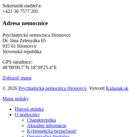
Sekretariát riaditeľa:
+421 36 7577 201
Adresa nemocnice
Psychiatrická nemocnica Hronovce
Dr. Jána Zelenyáka 65
935 61 Hronovce
Slovenská republika
GPS súradnice:
48°00'00.7"N 18°39'25.4"E
Zobraziť mapu
© 2026
Psychiatrická nemocnica Hronovce
. Vytvoril
Kulasiak.sk
Mapa stránky
Hlavná stránka
O nemocnici
Charakteristika
Aktuálne informácie
Kybernetická bezpečnosť
Organizačná štruktúra