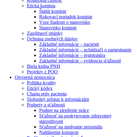
Kontrolná činnosť
Etická komisia
Štatút komisie
Rokovací poriadok komisie
Vzor žiadosti o stanovisko
Stanovisko komisie
Zaujímavé stránky
Ochrana osobných údajov
Základné informácie – pacienti
Základné informácie – uchádzači o zamestnanie
Zakladné informácie – registratúra
Zakladné informácie – evidencia sťažností
Biela kniha PNH
Projekty z POO
Otvorená nemocnica
Politika kvality
Etický kódex
Charta práv pacienta
Slobodný prístup k informáciám
Podnety a sťažnosti
Podnet na zlepšenie práce
Sťažnosť na poskytovanie zdravotnej
starostlivosti
Sťažnosť na správanie personálu
Nahlásenie korupcie