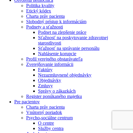
Otvorená nemocnica
Politika kvality
Etický kódex
Charta práv pacienta
Slobodný prístup k informáciám
Podnety a sťažnosti
Podnet na zlepšenie práce
Sťažnosť na poskytovanie zdravotnej
starostlivosti
Sťažnosť na správanie personálu
Nahlásenie korupcie
Profil verejného obstarávateľa
Zverejňovanie informácii
Faktúry
Nezazmluvnené objednávky
Objednávky
Zmluvy
Správy o zákazkách
Register ponúkaného majetku
Pre pacientov
Charta práv pacienta
Vnútorný poriadok
Psycho-sociálne centrum
O centre
Služby centra