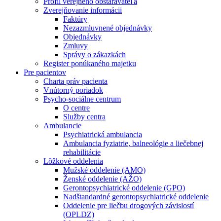
Profil verejného obstarávateľa
Zverejňovanie informácii
Faktúry
Nezazmluvnené objednávky
Objednávky
Zmluvy
Správy o zákazkách
Register ponúkaného majetku
Pre pacientov
Charta práv pacienta
Vnútorný poriadok
Psycho-sociálne centrum
O centre
Služby centra
Ambulancie
Psychiatrická ambulancia
Ambulancia fyziatrie, balneológie a liečebnej
rehabilitácie
Lôžkové oddelenia
Mužské oddelenie (AMO)
Ženské oddelenie (AŽO)
Gerontopsychiatrické oddelenie (GPO)
Nadštandardné gerontopsychiatrické oddelenie
Oddelenie pre liečbu drogových závislostí
(OPLDZ)