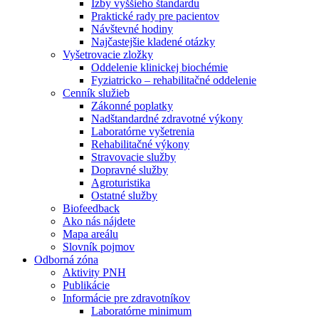
Izby vyššieho štandardu
Praktické rady pre pacientov
Návštevné hodiny
Najčastejšie kladené otázky
Vyšetrovacie zložky
Oddelenie klinickej biochémie
Fyziatricko – rehabilitačné oddelenie
Cenník služieb
Zákonné poplatky
Nadštandardné zdravotné výkony
Laboratórne vyšetrenia
Rehabilitačné výkony
Stravovacie služby
Dopravné služby
Agroturistika
Ostatné služby
Biofeedback
Ako nás nájdete
Mapa areálu
Slovník pojmov
Odborná zóna
Aktivity PNH
Publikácie
Informácie pre zdravotníkov
Laboratórne minimum