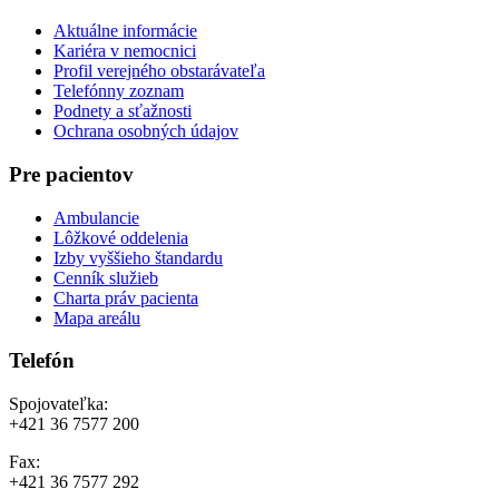
Aktuálne informácie
Kariéra v nemocnici
Profil verejného obstarávateľa
Telefónny zoznam
Podnety a sťažnosti
Ochrana osobných údajov
Pre pacientov
Ambulancie
Lôžkové oddelenia
Izby vyššieho štandardu
Cenník služieb
Charta práv pacienta
Mapa areálu
Telefón
Spojovateľka:
+421 36 7577 200
Fax:
+421 36 7577 292